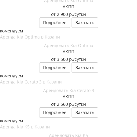
Арендовать Kia Optima
АКПП
от 2 900
р.
/сутки
Подробнее
Заказать
екомендуем
Арендовать Kia Optima
АКПП
от 3 500
р.
/сутки
Подробнее
Заказать
екомендуем
Арендовать Kia Cerato 3
АКПП
от 2 560
р.
/сутки
Подробнее
Заказать
екомендуем
Арендовать Kia K5