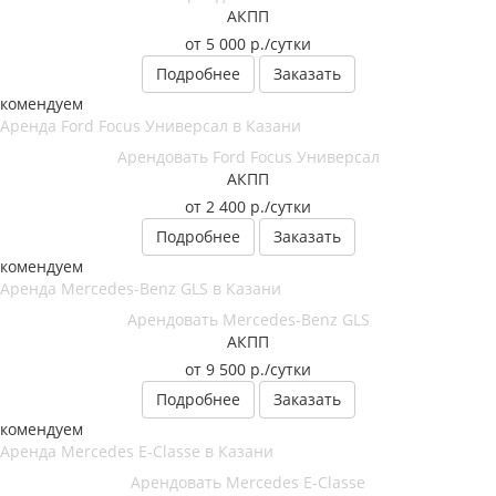
АКПП
от 5 000
р.
/сутки
Подробнее
Заказать
екомендуем
Арендовать Ford Focus Универсал
АКПП
от 2 400
р.
/сутки
Подробнее
Заказать
екомендуем
Арендовать Mercedes-Benz GLS
АКПП
от 9 500
р.
/сутки
Подробнее
Заказать
екомендуем
Арендовать Mercedes E-Classe