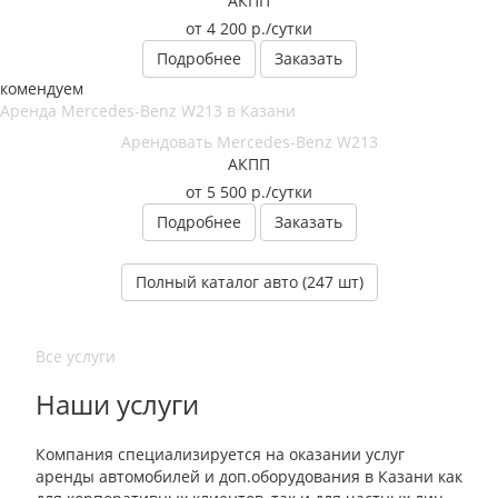
АКПП
от 4 200
р.
/сутки
Подробнее
Заказать
екомендуем
Арендовать Mercedes-Benz W213
АКПП
от 5 500
р.
/сутки
Подробнее
Заказать
Полный каталог авто (247 шт)
Все услуги
Наши услуги
Компания специализируется на оказании услуг
аренды автомобилей и доп.оборудования в Казани как