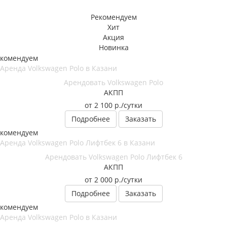
Рекомендуем
Хит
Акция
Новинка
екомендуем
Арендовать Volkswagen Polo
АКПП
от 2 100
р.
/сутки
Подробнее
Заказать
екомендуем
Арендовать Volkswagen Polo Лифтбек 6
АКПП
от 2 000
р.
/сутки
Подробнее
Заказать
екомендуем