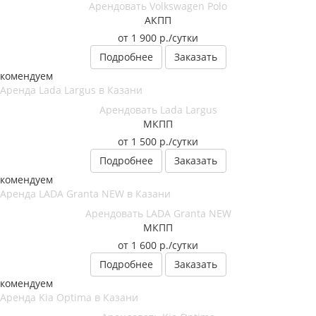
Арендовать Volkswagen Polo
АКПП
от 1 900
р.
/сутки
Подробнее
Заказать
екомендуем
Арендовать Lada Largus
МКПП
от 1 500
р.
/сутки
Подробнее
Заказать
екомендуем
Арендовать LADA Granta NEW
МКПП
от 1 600
р.
/сутки
Подробнее
Заказать
екомендуем