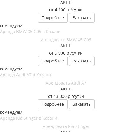
АКПП
от 4 100
р.
/сутки
Подробнее
Заказать
екомендуем
Арендовать BMW X5 G05
АКПП
от 9 900
р.
/сутки
Подробнее
Заказать
екомендуем
Арендовать Audi A7
АКПП
от 13 000
р.
/сутки
Подробнее
Заказать
екомендуем
Арендовать Kia Stinger