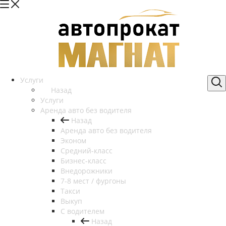
Услуги
Назад
Услуги
Аренда авто без водителя
Назад
Аренда авто без водителя
Эконом
Средний-класс
Бизнес-класс
Внедорожники
7-8 мест / фургоны
Такси
Выкуп
С водителем
Назад