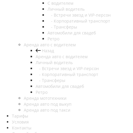
С водителем
Личный водитель
- Встречи звезд и VIP-персон
- Корпоративный транспорт
- Трансферы
Автомобили для свадеб
Ретро
Аренда авто с водителем
Назад
Аренда авто с водителем
Личный водитель
- Встречи звезд и VIP-персон
- Корпоративный транспорт
- Трансферы
Автомобили для свадеб
Ретро
Аренда мототехники
Аренда авто под выкуп
Аренда авто под такси
Тарифы
Условия
Контакты